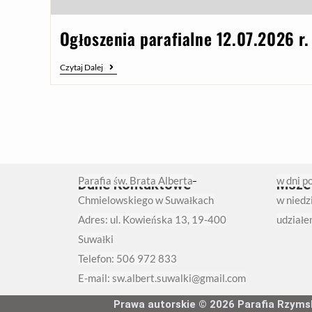
Ogłoszenia parafialne 12.07.2026 r.
Czytaj Dalej
Parafia św. Brata Alberta
w dni p
Dane Kontaktowe
Msze
Chmielowskiego w Suwałkach
w niedzi
Adres: ul. Kowieńska 13, 19-400
udziałe
Suwałki
Telefon: 506 972 833
E-mail: sw.albert.suwalki@gmail.com
Prawa autorskie © 2026 Parafia Rzymsko