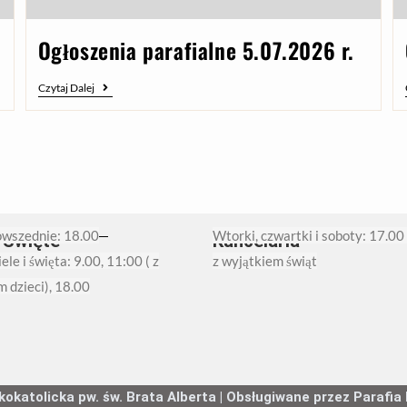
Ogłoszenia parafialne 5.07.2026 r.
Czytaj Dalej
owszednie: 18.00
Wtorki, czwartki i soboty: 17.00
 Święte
Kancelaria
ele i święta: 9.00, 11:00 ( z
z wyjątkiem świąt
m dzieci), 18.00
katolicka pw. św. Brata Alberta | Obsługiwane przez Parafia