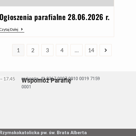
Ogłoszenia parafialne 28.06.2026 r.
Czytaj Dalej
1
2
3
4
…
14
 – 17.45
nr konta: 41 9367 0007 0010 0019 7159
Wspomóż Parafię
0001
 Rzymskokatolicka pw. św. Brata Alberta