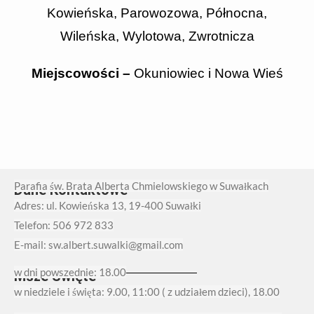
Kowieńska, Parowozowa, Północna,
Wileńska, Wylotowa, Zwrotnicza
Miejscowości –
Okuniowiec i Nowa Wieś
Parafia św. Brata Alberta Chmielowskiego w Suwałkach
Dane Kontaktowe
Adres: ul. Kowieńska 13, 19-400 Suwałki
Telefon: 506 972 833
E-mail: sw.albert.suwalki@gmail.com
w dni powszednie: 18.00
Msze Święte
w niedziele i święta: 9.00, 11:00 ( z udziałem dzieci), 18.00