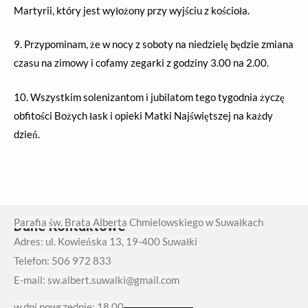
Martyrii, który jest wyłożony przy wyjściu z kościoła.
9. Przypominam, że w nocy z soboty na niedzielę będzie zmiana
czasu na zimowy i cofamy zegarki z godziny 3.00 na 2.00.
10. Wszystkim solenizantom i jubilatom tego tygodnia życzę
obfitości Bożych łask i opieki Matki Najświętszej na każdy
dzień.
Parafia św. Brata Alberta Chmielowskiego w Suwałkach
Dane Kontaktowe
Adres: ul. Kowieńska 13, 19-400 Suwałki
Telefon: 506 972 833
E-mail: sw.albert.suwalki@gmail.com
w dni powszednie: 18.00