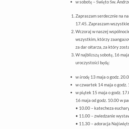
w sobotę – Święto Św. Andrze
Zapraszam serdecznie na nab
17.45. Zapraszam wszystkie 
Wczoraj w naszej wspólnocie
wszystkim, którzy zaangażow
za dar ołtarza, za który zost
W najbliższą sobotę, 16 maj
uroczystości będą:
w środę 13 maja o godz. 20.
w czwartek 14 maja o godz. 
w piątek 15 maja o godz. 17
16 maja od godz. 10.00 w pa
• 10.00 – katecheza euchary
• 11.00 – zwiedzanie wystaw
• 11.30 – adoracja Najświę