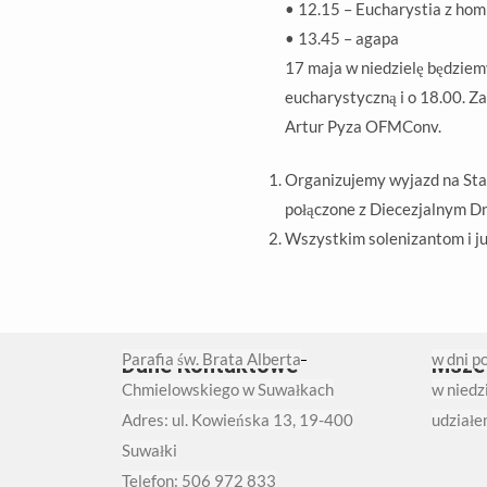
• 12.15 – Eucharystia z homi
• 13.45 – agapa
17 maja w niedzielę będziem
eucharystyczną i o 18.00. Z
Artur Pyza OFMConv.
Organizujemy wyjazd na Stat
połączone z Diecezjalnym Dn
Wszystkim solenizantom i jub
Parafia św. Brata Alberta
w dni p
Dane Kontaktowe
Msze
Chmielowskiego w Suwałkach
w niedzi
Adres: ul. Kowieńska 13, 19-400
udziałe
Suwałki
Telefon: 506 972 833