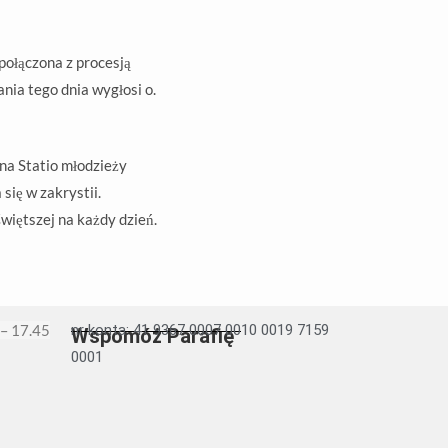
połączona z procesją
nia tego dnia wygłosi o.
na Statio młodzieży
ię w zakrystii.
więtszej na każdy dzień.
 – 17.45
nr konta: 41 9367 0007 0010 0019 7159
Wspomóż Parafię
0001