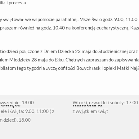
lią i procesja
y świętować we wspólnocie parafialnej. Msze Św. o godz. 9.00, 11.00 
apraszam również na godz. 10.40 na konferencję eucharystyczną. Kaza
io dzieci połączone z Dniem Dziecka 23 maja do Studzienicznej oraz 
iem Młodzieży 28 maja do Ełku. Chętnych zapraszam do zapisywania s
ilatom tego tygodnia życzę obfitości Bożych łask i opieki Matki Najś
owszednie: 18.00
Wtorki, czwartki i soboty: 17.00
 Święte
Kancelaria
ele i święta: 9.00, 11:00 ( z
z wyjątkiem świąt
m dzieci), 18.00