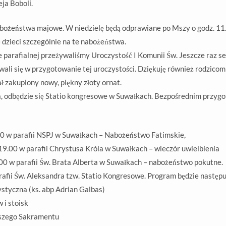
ja Boboli.
ożeństwa majowe. W niedzielę będą odprawiane po Mszy o godz. 11.0
dzieci szczególnie na te nabożeństwa.
 parafialnej przeżywaliśmy Uroczystość I Komunii Św. Jeszcze raz se
ali się w przygotowanie tej uroczystości. Dziękuję również rodzico
ał zakupiony nowy, piękny złoty ornat.
a, odbędzie się Statio kongresowe w Suwałkach. Bezpośrednim przyg
00 w parafii NSPJ w Suwałkach – Nabożeństwo Fatimskie,
19.00 w parafii Chrystusa Króla w Suwałkach – wieczór uwielbienia
.00 w parafii Św. Brata Alberta w Suwałkach – nabożeństwo pokutne.
rafii Św. Aleksandra tzw. Statio Kongresowe. Program będzie następu
styczna (ks. abp Adrian Galbas)
 i stoisk
tszego Sakramentu