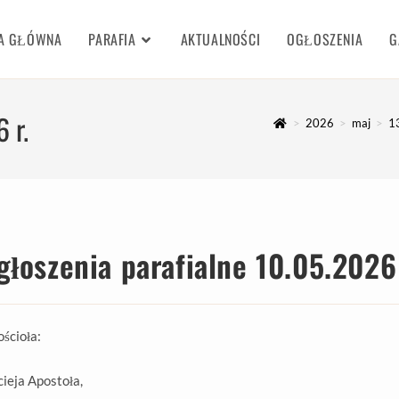
A GŁÓWNA
PARAFIA
AKTUALNOŚCI
OGŁOSZENIA
G
 r.
>
2026
>
maj
>
1
głoszenia parafialne 10.05.2026 
ścioła:
ieja Apostoła,